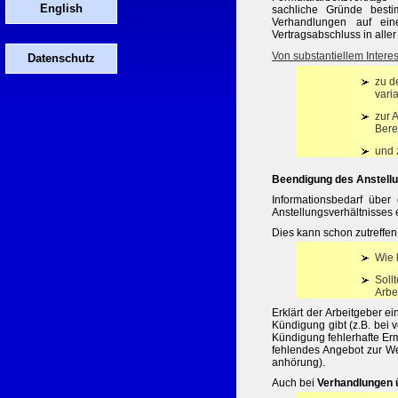
English
sachliche Gründe besti
Verhandlungen auf ein
Vertragsabschluss in aller
Von substantiellem Intere
Datenschutz
zu d
vari
zur 
Bere
und 
Beendigung des Anstell
Informationsbedarf über
Anstellungsverhältnisses
Dies kann schon zutreffen
Wie 
Soll
Arbe
Erklärt der Arbeitgeber e
Kündigung gibt (z.B. bei
Kündigung fehlerhafte Erm
fehlendes Angebot zur Wei
anhörung).
Auch bei
Verhandlungen 