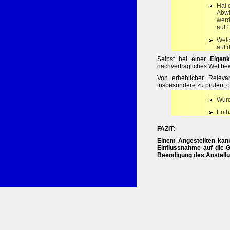
Hat 
Abwi
werd
auf?
Welc
auf 
Selbst bei einer
Eigenk
nachvertragliches Wettbe
Von erheblicher Releva
insbesondere zu prüfen, ob
Wurd
Enth
FAZIT:
Einem Angestellten kann
Einflussnahme auf die 
Beendigung des Anstellun