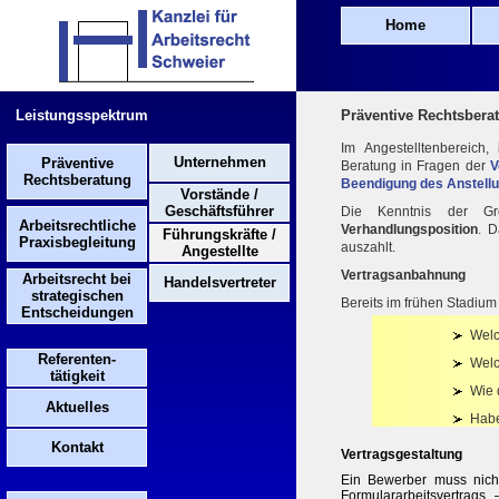
Home
Leistungsspektrum
Präventive Rechtsberat
Im Angestelltenbereich,
Unternehmen
Präventive
Beratung in Fragen der
V
Rechtsberatung
Beendigung des Anstell
Vorstände /
Geschäftsführer
Die Kenntnis der Gr
Arbeitsrechtliche
Verhandlungsposition
. D
Führungskräfte /
Praxisbegleitung
auszahlt.
Angestellte
Vertragsanbahnung
Arbeitsrecht bei
Handelsvertreter
strategischen
Bereits im frühen Stadiu
Entscheidungen
Welc
Referenten-
Welc
tätigkeit
Wie 
Aktuelles
Habe
Kontakt
Vertragsgestaltung
Ein Bewerber muss nicht
Formulararbeitsvertrags